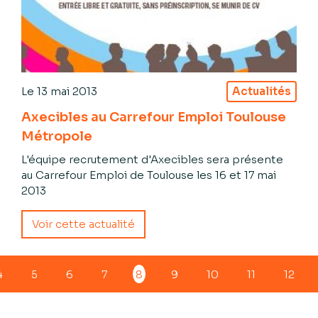
Le
13 mai 2013
Actualités
Axecibles au Carrefour Emploi Toulouse
Métropole
L'équipe recrutement d'Axecibles sera présente
au Carrefour Emploi de Toulouse les 16 et 17 mai
2013
Voir cette actualité
4
5
6
7
8
9
10
11
12