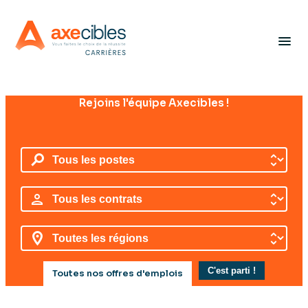
Panneau de gestion des cookies
menu
Rejoins l'équipe Axecibles !
Toutes nos offres d'emplois