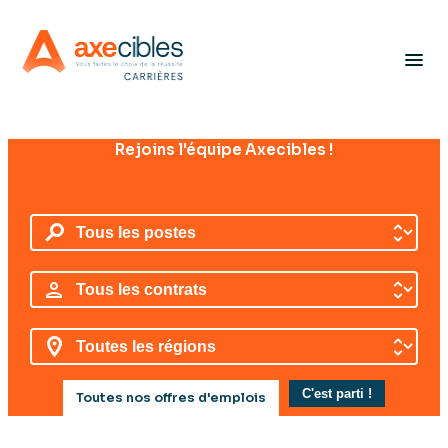
Panneau de gestion des cookies
menu
Rejoins l'équipe Axecibles !
Toutes nos offres d'emplois