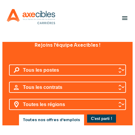
Panneau de gestion des cookies
menu
Rejoins l'équipe Axecibles !
Toutes nos offres d'emplois