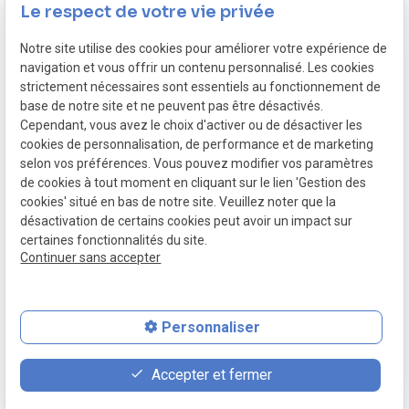
87 rue du Molinel
Le respect de votre vie privée
59702 Marcq-en-Barœul
Notre site utilise des cookies pour améliorer votre expérience de
navigation et vous offrir un contenu personnalisé. Les cookies
Nous contacter :
strictement nécessaires sont essentiels au fonctionnement de
03 59 57 51 98
base de notre site et ne peuvent pas être désactivés.
02 446 49 95
Cependant, vous avez le choix d'activer ou de désactiver les
cookies de personnalisation, de performance et de marketing
Siret :
selon vos préférences. Vous pouvez modifier vos paramètres
de cookies à tout moment en cliquant sur le lien 'Gestion des
44004377600028
cookies' situé en bas de notre site. Veuillez noter que la
désactivation de certains cookies peut avoir un impact sur
Liens utiles :
certaines fonctionnalités du site.
Plan du site
Continuer sans accepter
Mentions légales
Personnaliser
place
contact_page
phone
Accepter et fermer
Plan d'accès
Contact
03 59 57 51 98