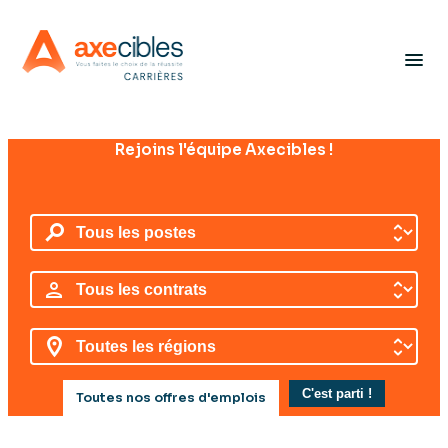
Panneau de gestion des cookies
menu
Rejoins l'équipe Axecibles !
Toutes nos offres d'emplois