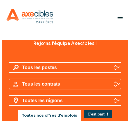
Panneau de gestion des cookies
menu
Rejoins l'équipe Axecibles !
Toutes nos offres d'emplois